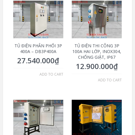
TỦ ĐIỆN PHÂN PHỐI 3P
TỦ ĐIỆN THI CÔNG 3P
400A – DB3P400A
100A HAI LỚP, INOX304,
CHỐNG GIẬT, IP67
27.540.000
₫
12.900.000
₫
ADD TO CART
ADD TO CART