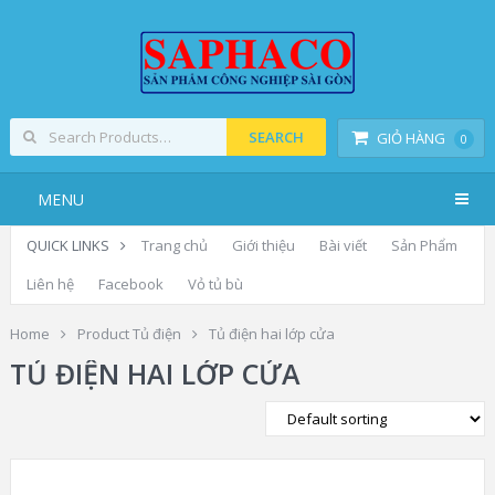
SEARCH
GIỎ HÀNG
0
MENU
QUICK LINKS
Trang chủ
Giới thiệu
Bài viết
Sản Phẩm
Liên hệ
Facebook
Vỏ tủ bù
Home
Product Tủ điện
Tủ điện hai lớp cửa
TỦ ĐIỆN HAI LỚP CỬA