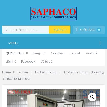
SEARCH
GIỎ HÀNG
0
MENU
QUICK LINKS
Trang chủ
Giới thiệu
Bài viết
Sản Phẩm
Liên hệ
Facebook
Vỏ tủ bù
Home
Tủ điện
Tủ điện thi công
Tủ điện thi công có đo lường
3P 100A DCM-100A1