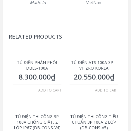
Made In
VietNam
RELATED PRODUCTS
TỦ ĐIỆN PHÂN PHỐI
TỦ ĐIỆN ATS 100A 3P –
DBLS-100A
VITZRO KOREA
8.300.000
₫
20.550.000
₫
ADD TO CART
ADD TO CART
TỦ ĐIỆN THI CÔNG 3P
TỦ ĐIỆN THI CÔNG TIÊU
100A CHỐNG GIẬT, 2
CHUẨN 3P 100A 2 LỚP
LỚP IP67 (DB-CONS-V4)
(DB-CONS-V5)