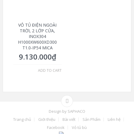
VỎ TỦ ĐIỆN NGOÀI
TRỜI, 2 LỚP CỬA,
INOX304
H1000XW600XD300
T1.0-IP54 MICA
9.130.000
₫
ADD TO CART
Design by
SAPHACO
Trang chủ
Giới thiệu
Bài viết
Sản Phẩm
Liên hệ
Facebook
Vỏ tủ bù