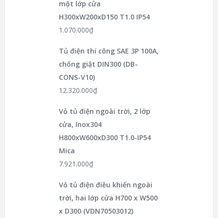
một lớp cửa
H300xW200xD150 T1.0 IP54
1.070.000
₫
Tủ điện thi công SAE 3P 100A,
chống giật DIN300 (DB-
CONS-V10)
12.320.000
₫
Vỏ tủ điện ngoài trời, 2 lớp
cửa, Inox304
H800xW600xD300 T1.0-IP54
Mica
7.921.000
₫
Vỏ tủ điện điều khiển ngoài
trời, hai lớp cửa H700 x W500
x D300 (VDN70503012)