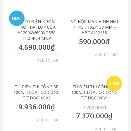
NEW!
VỎ TỦ ĐIỆN NGOÀI
VỎ HỘP MÀN HÌNH HMI
TRỜI, HAI LỚP CỬA
7 INCH 192×138 MM –
H1200XW600XD350
HBOX192138
T1.2-IP54 MICA
590.000
₫
4.690.000
₫
ADD TO CART
ADD TO CART
SALE!
TỦ ĐIỆN THI CÔNG 3P
TỦ ĐIỆN THI CÔNG 3P
100A, 2 LỚP , CÓ CÔNG
100A, 1 LỚP , CÓ CÔNG
TƠ DBC100V2
TƠ DBC100V1
9.936.000
₫
7.700.000
₫
7.370.000
₫
ADD TO CART
ADD TO CART