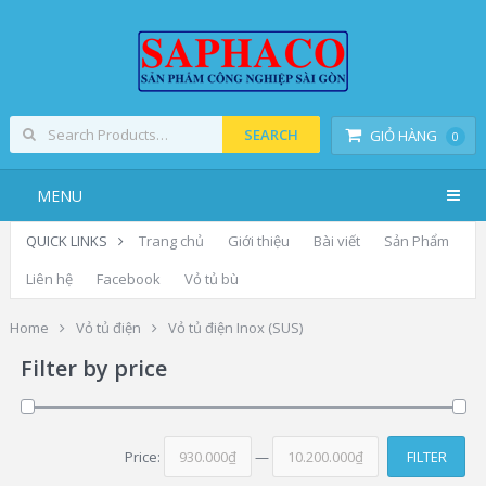
SEARCH
GIỎ HÀNG
0
MENU
QUICK LINKS
Trang chủ
Giới thiệu
Bài viết
Sản Phẩm
Liên hệ
Facebook
Vỏ tủ bù
Home
Vỏ tủ điện
Vỏ tủ điện Inox (SUS)
Filter by price
Price:
930.000₫
—
10.200.000₫
FILTER