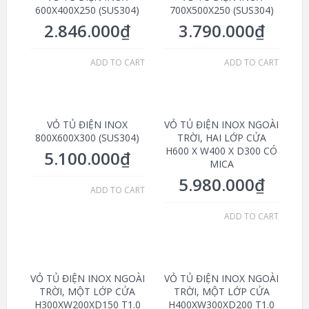
600X400X250 (SUS304)
700X500X250 (SUS304)
2.846.000
₫
3.790.000
₫
ADD TO CART
ADD TO CART
VỎ TỦ ĐIỆN INOX
VỎ TỦ ĐIỆN INOX NGOÀI
800X600X300 (SUS304)
TRỜI, HAI LỚP CỬA
H600 X W400 X D300 CÓ
5.100.000
₫
MICA
5.980.000
₫
ADD TO CART
ADD TO CART
VỎ TỦ ĐIỆN INOX NGOÀI
VỎ TỦ ĐIỆN INOX NGOÀI
TRỜI, MỘT LỚP CỬA
TRỜI, MỘT LỚP CỬA
H300XW200XD150 T1.0
H400XW300XD200 T1.0