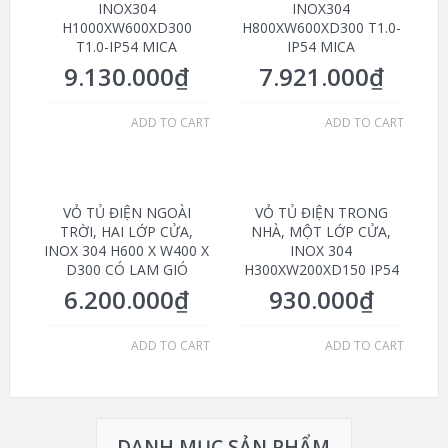
INOX304
INOX304
H1000XW600XD300
H800XW600XD300 T1.0-
T1.0-IP54 MICA
IP54 MICA
9.130.000
₫
7.921.000
₫
ADD TO CART
ADD TO CART
VỎ TỦ ĐIỆN NGOÀI
VỎ TỦ ĐIỆN TRONG
TRỜI, HAI LỚP CỬA,
NHÀ, MỘT LỚP CỬA,
INOX 304 H600 X W400 X
INOX 304
D300 CÓ LAM GIÓ
H300XW200XD150 IP54
6.200.000
₫
930.000
₫
ADD TO CART
ADD TO CART
DANH MỤC SẢN PHẨM