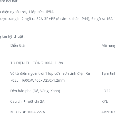
ểm nổi bật:
ủ điện ngoài trời, 1 lớp cửa, IP54.
ược trang bị 2 ngõ ra 32A-3P+PE (ổ cắm 4 chân IP44), 6 ngõ ra 16A
 tin kỹ thuật:
Diễn Giải
Mã hàn
TỦ ĐIỆN THI CÔNG 100A, 1 lớp
Vỏ tủ điện ngoài trời 1 lớp cửa, sơn tĩnh điện Ral
Tạm tín
7035, H600xW400xD250x1.2mm
Đèn báo pha (Đỏ, Vàng, Xanh)
LD22
Cầu chì + ruột chì 2A
KYE
MCCB 3P 100A 22kA
ABN103