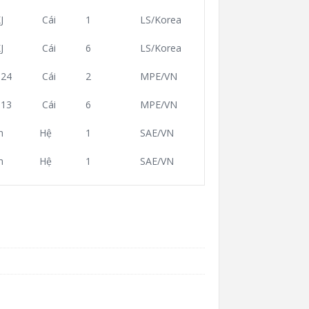
J
Cái
1
LS/Korea
J
Cái
6
LS/Korea
24
Cái
2
MPE/VN
13
Cái
6
MPE/VN
h
Hệ
1
SAE/VN
h
Hệ
1
SAE/VN