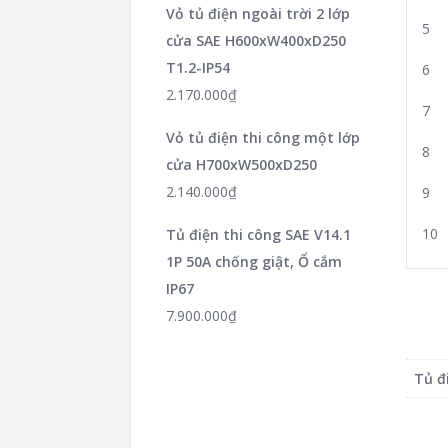
Vỏ tủ điện ngoài trời 2 lớp
5
cửa SAE H600xW400xD250
T1.2-IP54
6
2.170.000
₫
7
Vỏ tủ điện thi công một lớp
8
cửa H700xW500xD250
2.140.000
₫
9
10
Tủ điện thi công SAE V14.1
1P 50A chống giật, Ổ cắm
IP67
7.900.000
₫
Tủ đ