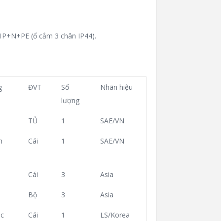
-1P+N+PE (ổ cắm 3 chân IP44).
g
ĐVT
Số
Nhãn hiệu
lượng
TỦ
1
SAE/VN
h
Cái
1
SAE/VN
Cái
3
Asia
Bộ
3
Asia
c
Cái
1
LS/Korea