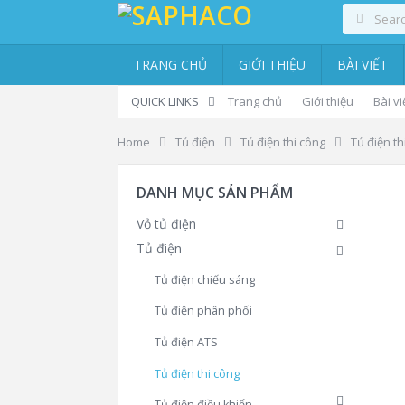
TRANG CHỦ
GIỚI THIỆU
BÀI VIẾT
QUICK LINKS
Trang chủ
Giới thiệu
Bài vi
Home
Tủ điện
Tủ điện thi công
Tủ điện th
DANH MỤC SẢN PHẨM
Vỏ tủ điện
Tủ điện
Tủ điện chiếu sáng
Tủ điện phân phối
Tủ điện ATS
Tủ điện thi công
Tủ điện điều khiển