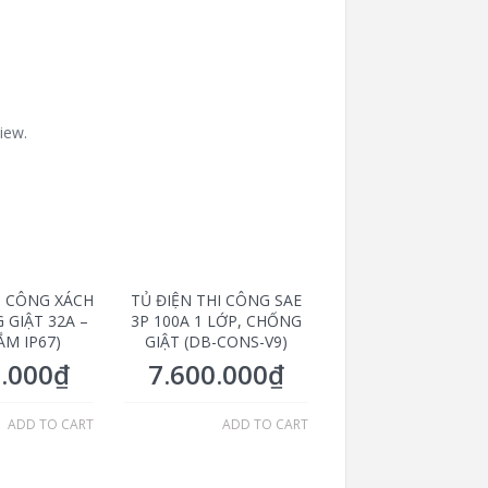
iew.
I CÔNG XÁCH
TỦ ĐIỆN THI CÔNG SAE
 GIẬT 32A –
3P 100A 1 LỚP, CHỐNG
ẮM IP67)
GIẬT (DB-CONS-V9)
5.000
₫
7.600.000
₫
ADD TO CART
ADD TO CART