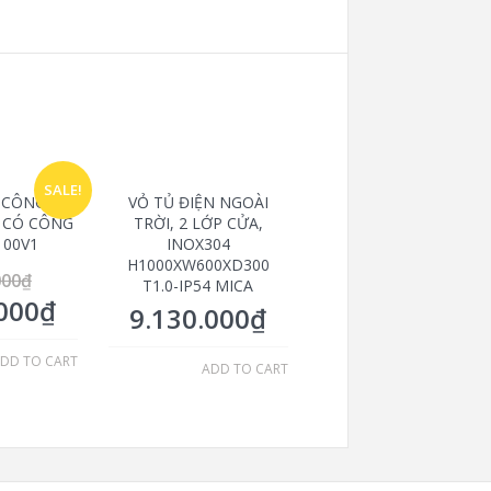
SALE!
I CÔNG 3P
VỎ TỦ ĐIỆN NGOÀI
, CÓ CÔNG
TRỜI, 2 LỚP CỬA,
100V1
INOX304
H1000XW600XD300
000
₫
T1.0-IP54 MICA
000
₫
9.130.000
₫
DD TO CART
ADD TO CART