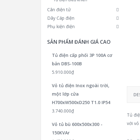
Cân điện tử
Dây Cáp điện
Phụ kiện điện
SẢN PHẨM ĐÁNH GIÁ CAO
Tủ điện cấp phối 3P 100A cơ
bản DBS-100B
5.910.000
₫
Vỏ tủ điện Inox ngoài trời,
một lớp cửa
DE
H700xW500xD250 T1.0 IP54
3.740.000
₫
Tủ điệ
với vỏ
Vỏ tủ bù 600x500x300 -
150KVAr