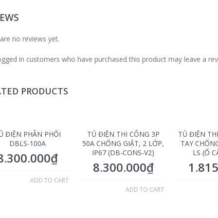
IEWS
are no reviews yet.
ogged in customers who have purchased this product may leave a rev
ATED PRODUCTS
Ủ ĐIỆN PHÂN PHỐI
TỦ ĐIỆN THI CÔNG 3P
TỦ ĐIỆN TH
DBLS-100A
50A CHỐNG GIẬT, 2 LỚP,
TAY CHỐNG
IP67 (DB-CONS-V2)
LS (Ổ C
8.300.000
₫
8.300.000
₫
1.81
ADD TO CART
ADD TO CART