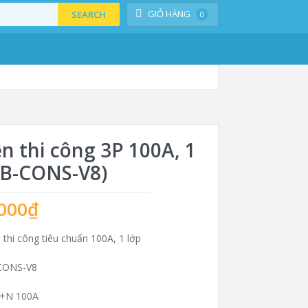
GIỎ HÀNG
SEARCH
0
ện thi công 3P 100A, 1
DB-CONS-V8)
000
₫
 thi công tiêu chuẩn 100A, 1 lớp
CONS-V8
P+N 100A