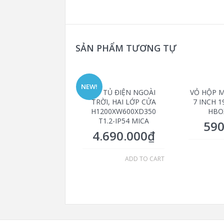
SẢN PHẨM TƯƠNG TỰ
NEW!
VỎ TỦ ĐIỆN NGOÀI
VỎ HỘP M
TRỜI, HAI LỚP CỬA
7 INCH 1
H1200XW600XD350
HBO
T1.2-IP54 MICA
590
4.690.000
₫
ADD TO CART