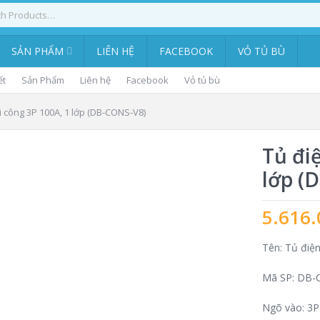
SẢN PHẨM
LIÊN HỆ
FACEBOOK
VỎ TỦ BÙ
ết
Sản Phẩm
Liên hệ
Facebook
Vỏ tủ bù
i công 3P 100A, 1 lớp (DB-CONS-V8)
Tủ đi
lớp (
5.616.
Tên: Tủ điện
Mã SP: DB-
Ngõ vào: 3