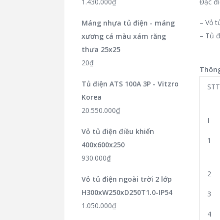
1.430.000
₫
Đặc đi
– Vỏ t
Máng nhựa tủ điện - máng
– Tủ đ
xương cá màu xám răng
thưa 25x25
20
₫
Thông
Tủ điện ATS 100A 3P - Vitzro
STT
Korea
20.550.000
₫
I
Vỏ tủ điện điều khiển
1
400x600x250
930.000
₫
2
Vỏ tủ điện ngoài trời 2 lớp
H300xW250xD250T1.0-IP54
3
1.050.000
₫
4