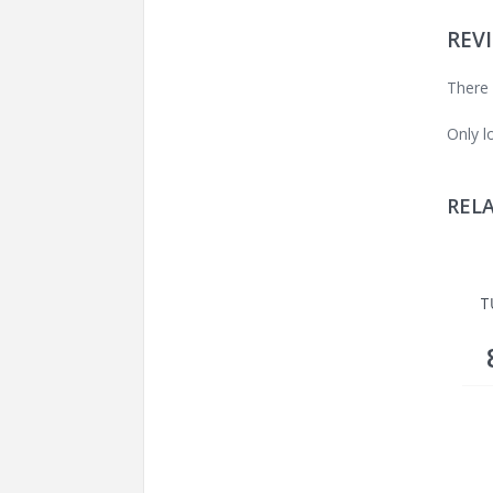
REV
There 
Only l
REL
T