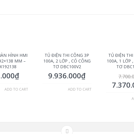
ÀN HÌNH HMI
TỦ ĐIỆN THI CÔNG 3P
TỦ ĐIỆN TH
92×138 MM –
100A, 2 LỚP , CÓ CÔNG
100A, 1 LỚP 
X192138
TƠ DBC100V2
TƠ DBC
.000
₫
9.936.000
₫
7.700.
7.370.
ADD TO CART
ADD TO CART
A