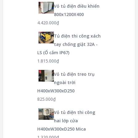
Vỏ tủ điện điều khiển
800x1200X400
4.420.000
₫
Tủ điện thi công xách
tay chống giật 32A -
LS (Ổ cắm IP67)
1.815.000
₫
Vỏ tủ điện treo trụ
ngoài trời
H400xW300xD250
825.000
₫
Vỏ tủ điện thi công
hai lớp cửa
H400xW300xD250 Mica
1.320.000
₫