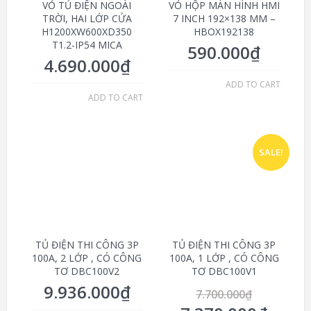
VỎ TỦ ĐIỆN NGOÀI
VỎ HỘP MÀN HÌNH HMI
TRỜI, HAI LỚP CỬA
7 INCH 192×138 MM –
H1200XW600XD350
HBOX192138
T1.2-IP54 MICA
590.000
₫
4.690.000
₫
ADD TO CART
ADD TO CART
SALE!
TỦ ĐIỆN THI CÔNG 3P
TỦ ĐIỆN THI CÔNG 3P
100A, 2 LỚP , CÓ CÔNG
100A, 1 LỚP , CÓ CÔNG
TƠ DBC100V2
TƠ DBC100V1
9.936.000
₫
7.700.000
₫