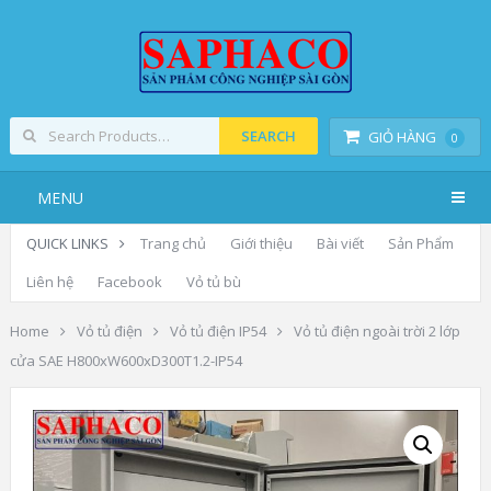
SEARCH
GIỎ HÀNG
0
MENU
QUICK LINKS
Trang chủ
Giới thiệu
Bài viết
Sản Phẩm
Liên hệ
Facebook
Vỏ tủ bù
Home
Vỏ tủ điện
Vỏ tủ điện IP54
Vỏ tủ điện ngoài trời 2 lớp
cửa SAE H800xW600xD300T1.2-IP54