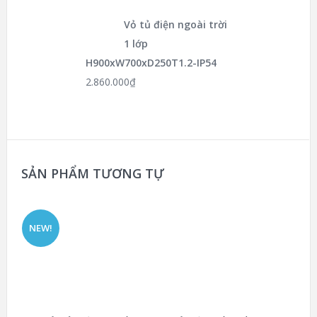
Vỏ tủ điện ngoài trời
1 lớp
H900xW700xD250T1.2-IP54
2.860.000
₫
SẢN PHẨM TƯƠNG TỰ
NEW!