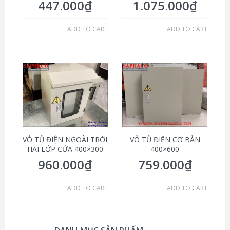
447.000
₫
1.075.000
₫
ADD TO CART
ADD TO CART
VỎ TỦ ĐIỆN NGOÀI TRỜI
VỎ TỦ ĐIỆN CƠ BẢN
HAI LỚP CỬA 400×300
400×600
960.000
₫
759.000
₫
ADD TO CART
ADD TO CART