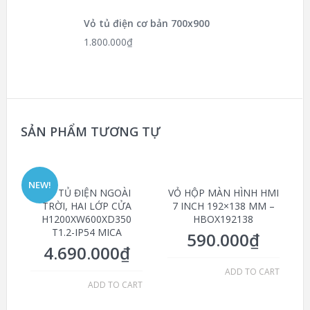
Vỏ tủ điện cơ bản 700x900
1.800.000
₫
SẢN PHẨM TƯƠNG TỰ
NEW!
VỎ TỦ ĐIỆN NGOÀI
VỎ HỘP MÀN HÌNH HMI
TRỜI, HAI LỚP CỬA
7 INCH 192×138 MM –
H1200XW600XD350
HBOX192138
T1.2-IP54 MICA
590.000
₫
4.690.000
₫
ADD TO CART
ADD TO CART