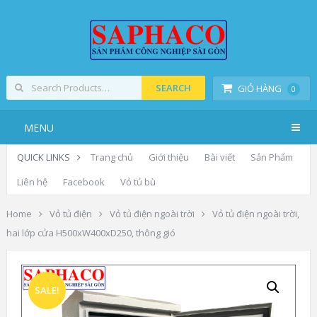
SEARCH
GIỎ HÀNG
0
MENU
QUICK LINKS
Trang chủ
Giới thiệu
Bài viết
Sản Phẩm
Liên hệ
Facebook
Vỏ tủ bù
Home
Vỏ tủ điện
Vỏ tủ điện ngoài trời
Vỏ tủ điện ngoài trời,
hai lớp cửa H500xW400xD250, thông gió
SALE!