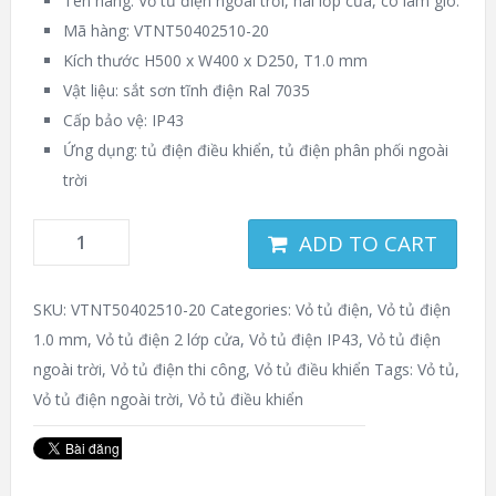
Tên hàng: Vỏ tủ điện ngoài trời, hai lớp cửa, có lam gió.
Mã hàng: VTNT50402510-20
Kích thước H500 x W400 x D250, T1.0 mm
Vật liệu: sắt sơn tĩnh điện Ral 7035
Cấp bảo vệ: IP43
Ứng dụng: tủ điện điều khiển, tủ điện phân phối ngoài
trời
ADD TO CART
SKU:
VTNT50402510-20
Categories:
Vỏ tủ điện
,
Vỏ tủ điện
1.0 mm
,
Vỏ tủ điện 2 lớp cửa
,
Vỏ tủ điện IP43
,
Vỏ tủ điện
ngoài trời
,
Vỏ tủ điện thi công
,
Vỏ tủ điều khiển
Tags:
Vỏ tủ
,
Vỏ tủ điện ngoài trời
,
Vỏ tủ điều khiển