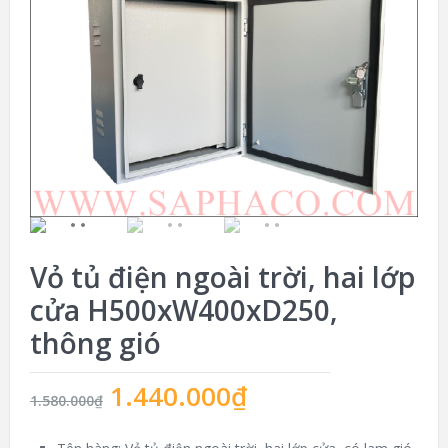
Vỏ tủ điện ngoài trời, hai lớp
cửa H500xW400xD250,
thông gió
1.440.000
₫
1.580.000
₫