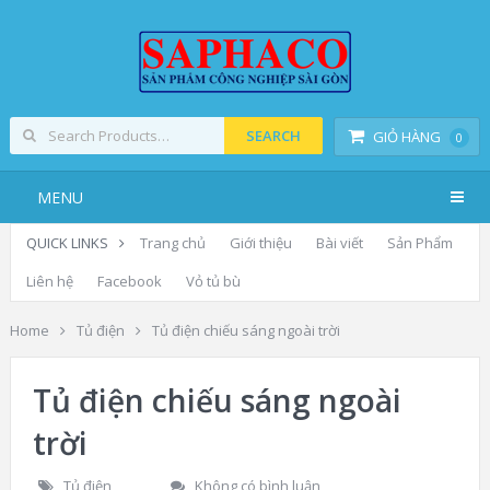
SEARCH
GIỎ HÀNG
0
MENU
QUICK LINKS
Trang chủ
Giới thiệu
Bài viết
Sản Phẩm
Liên hệ
Facebook
Vỏ tủ bù
Home
Tủ điện
Tủ điện chiếu sáng ngoài trời
Tủ điện chiếu sáng ngoài
trời
Tủ điện
Không có bình luận