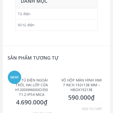
DANH MỤC
Tủ điện
Vỏ tủ điện
SẢN PHẨM TƯƠNG TỰ
NEW!
VỎ TỦ ĐIỆN NGOÀI
VỎ HỘP MÀN HÌNH HMI
TRỜI, HAI LỚP CỬA
7 INCH 192×138 MM –
H1200XW600XD350
HBOX192138
T1.2-IP54 MICA
590.000
₫
4.690.000
₫
ADD TO CART