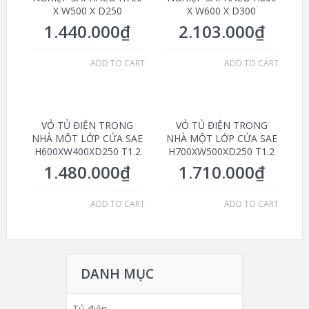
X W500 X D250
X W600 X D300
1.440.000
₫
2.103.000
₫
ADD TO CART
ADD TO CART
VỎ TỦ ĐIỆN TRONG
VỎ TỦ ĐIỆN TRONG
NHÀ MỘT LỚP CỬA SAE
NHÀ MỘT LỚP CỬA SAE
H600XW400XD250 T1.2
H700XW500XD250 T1.2
1.480.000
₫
1.710.000
₫
ADD TO CART
ADD TO CART
DANH MỤC
Tủ điện