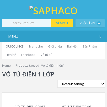
SEARCH
GIỎ HÀNG
0
MENU
QUICK LINKS
Trang chủ
Giới thiệu
Bài viết
Sản Phẩm
Liên hệ
Facebook
Vỏ tủ bù
Home
Products tagged “Vỏ tủ điện 1 lớp”
VỎ TỦ ĐIỆN 1 LỚP
VỎ TỦ ĐIỆN CÔNG
VỎ TỦ ĐIỆN CÔNG