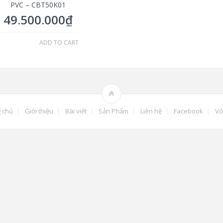
PVC – CBT50K01
49.500.000
₫
ADD TO CART
 chủ
Giới thiệu
Bài viết
Sản Phẩm
Liên hệ
Facebook
Vỏ