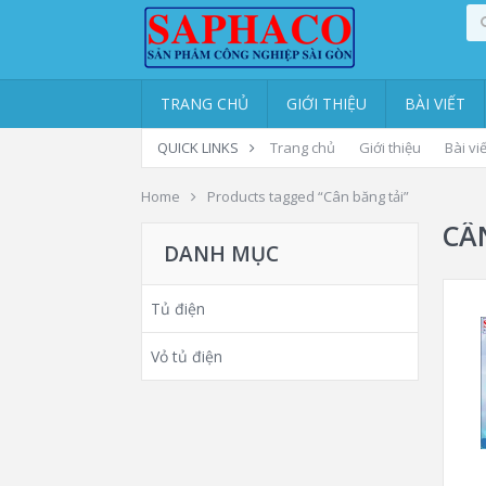
TRANG CHỦ
GIỚI THIỆU
BÀI VIẾT
QUICK LINKS
Trang chủ
Giới thiệu
Bài viế
Home
Products tagged “Cân băng tải”
CÂ
DANH MỤC
Tủ điện
Vỏ tủ điện