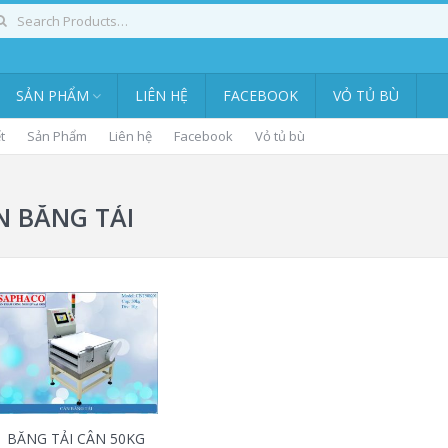
SẢN PHẨM
LIÊN HỆ
FACEBOOK
VỎ TỦ BÙ
t
Sản Phẩm
Liên hệ
Facebook
Vỏ tủ bù
N BĂNG TẢI
BĂNG TẢI CÂN 50KG