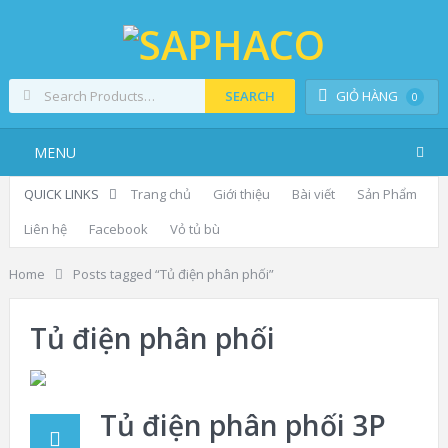
SEARCH
GIỎ HÀNG
0
MENU
QUICK LINKS
Trang chủ
Giới thiệu
Bài viết
Sản Phẩm
Liên hệ
Facebook
Vỏ tủ bù
Home
Posts tagged “Tủ điện phân phối”
Tủ điện phân phối
Tủ điện phân phối 3P