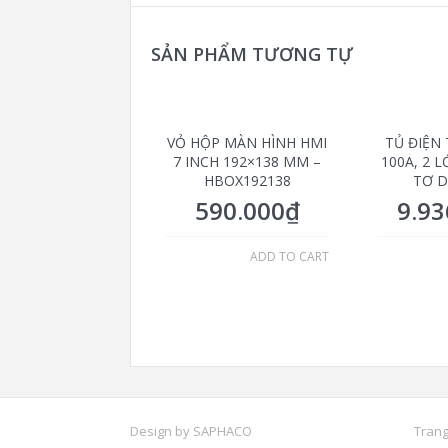
SẢN PHẨM TƯƠNG TỰ
VỎ HỘP MÀN HÌNH HMI
TỦ ĐIỆN 
7 INCH 192×138 MM –
100A, 2 
HBOX192138
TƠ D
590.000
₫
9.93
ADD TO CART
Design by
SAPHACO
Trang