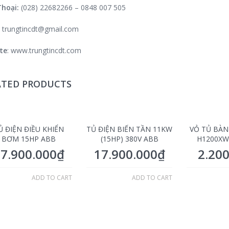
Thoại:
(028) 22682266 – 0848 007 505
:
trungtincdt@gmail.com
te
:
www.trungtincdt.com
ATED PRODUCTS
Ủ ĐIỆN ĐIỀU KHIỂN
TỦ ĐIỆN BIẾN TẦN 11KW
VỎ TỦ BÀN
BƠM 15HP ABB
(15HP) 380V ABB
H1200XW
7.900.000
₫
17.900.000
₫
2.20
ADD TO CART
ADD TO CART