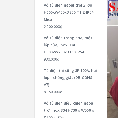
Vỏ tủ điện ngoài trời 2 lớp
H600xW400xD250 T1.2-IP54
Mica
2.200.000
₫
Vỏ tủ điện trong nhà, một
lớp cửa, Inox 304
H300xW200xD150 IP54
930.000
₫
Tủ điện thi công 3P 100A, hai
lớp - chống giật (DB-CONS-
V7)
8.950.000
₫
Vỏ tủ điện điều khiển ngoài
trời Inox 304 H700 x W500 x
D300 - IP54