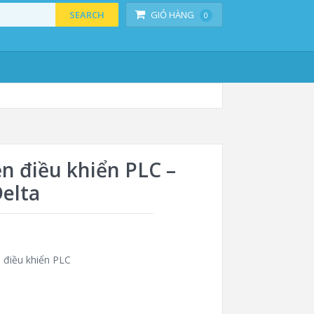
SEARCH
GIỎ HÀNG
0
ện điều khiển PLC –
elta
n điều khiển PLC