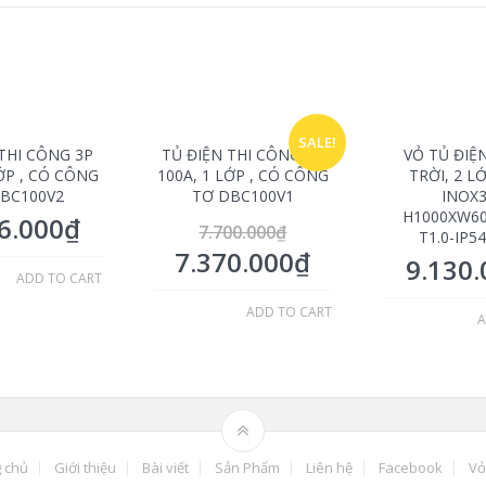
SALE!
THI CÔNG 3P
TỦ ĐIỆN THI CÔNG 3P
VỎ TỦ ĐIỆ
LỚP , CÓ CÔNG
100A, 1 LỚP , CÓ CÔNG
TRỜI, 2 L
BC100V2
TƠ DBC100V1
INOX
H1000XW6
6.000
₫
7.700.000
₫
T1.0-IP5
7.370.000
₫
9.130.
ADD TO CART
ADD TO CART
A
 chủ
Giới thiệu
Bài viết
Sản Phẩm
Liên hệ
Facebook
Vỏ