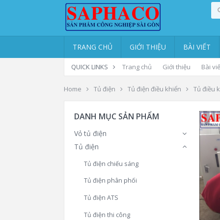
TRANG CHỦ
GIỚI THIỆU
BÀI VIẾT
QUICK LINKS
Trang chủ
Giới thiệu
Bài viế
Home
Tủ điện
Tủ điện điều khiển
Tủ điều 
DANH MỤC SẢN PHẨM
Vỏ tủ điện
Tủ điện
Tủ điện chiếu sáng
Tủ điện phân phối
Tủ điện ATS
Tủ điện thi công