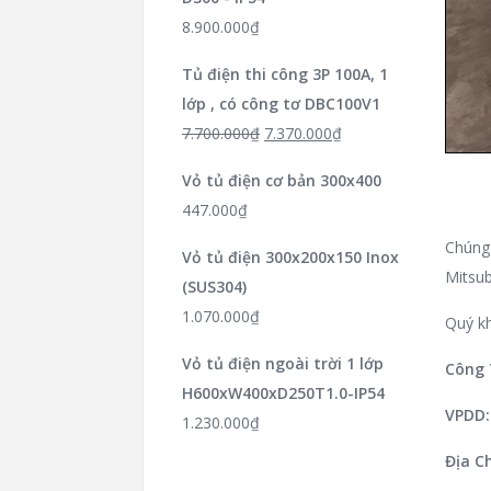
8.900.000
₫
Tủ điện thi công 3P 100A, 1
lớp , có công tơ DBC100V1
7.700.000
₫
7.370.000
₫
Vỏ tủ điện cơ bản 300x400
447.000
₫
Chúng 
Vỏ tủ điện 300x200x150 Inox
Mitsub
(SUS304)
1.070.000
₫
Quý kh
Vỏ tủ điện ngoài trời 1 lớp
Công 
H600xW400xD250T1.0-IP54
VPDD:
1.230.000
₫
Địa Ch