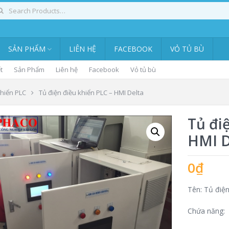
SẢN PHẨM
LIÊN HỆ
FACEBOOK
VỎ TỦ BÙ
t
Sản Phẩm
Liên hệ
Facebook
Vỏ tủ bù
khiển PLC
Tủ điện điều khiển PLC – HMI Delta
Tủ đi
HMI D
0
₫
Tên: Tủ điệ
Chứa năng: