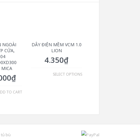
N NGOÀI
DÂY ĐIỆN MỀM VCM 1.0
ỚP CỬA,
LION
304
4.350
₫
00XD300
4 MICA
SELECT OPTIONS
000
₫
DD TO CART
 tủ bù