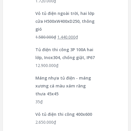
1.720.000
₫
Vỏ tủ điện ngoài trời, hai lớp
cửa H500xW400xD250, thông
gió
1.580.000
₫
1.440.000
₫
Tủ điện thi công 3P 100A hai
lớp, Inox304, chống giật, IP67
12.900.000
₫
Máng nhựa tủ điện - máng
xương cá màu xám răng
thưa 45x45
35
₫
Vỏ tủ điện thi công 400x600
2.650.000
₫