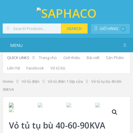
SEARCH
GIỎ HÀNG
0
MENU
QUICK LINKS
Trang chủ
Giới thiệu
Bài viết
Sản Phẩm
Liên hệ
Facebook
Vỏ tủ bù
Home
Vỏ tủ điện
Vỏ tủ điện 1 lớp cửa
Vỏ tủ tụ bù 40-60-
90KVA
Vỏ tủ tụ bù 40-60-90KVA