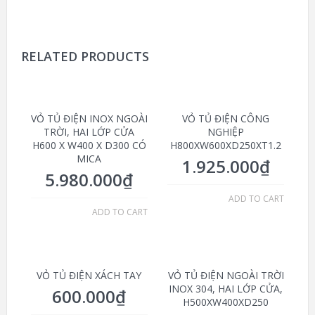
RELATED PRODUCTS
VỎ TỦ ĐIỆN INOX NGOÀI
VỎ TỦ ĐIỆN CÔNG
TRỜI, HAI LỚP CỬA
NGHIỆP
H600 X W400 X D300 CÓ
H800XW600XD250XT1.2
MICA
1.925.000
₫
5.980.000
₫
ADD TO CART
ADD TO CART
VỎ TỦ ĐIỆN XÁCH TAY
VỎ TỦ ĐIỆN NGOÀI TRỜI
INOX 304, HAI LỚP CỬA,
600.000
₫
H500XW400XD250