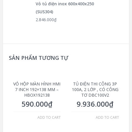
Vỏ tủ điện inox 600x400x250
(SUS304)
2.846.000
₫
SẢN PHẨM TƯƠNG TỰ
VỎ HỘP MÀN HÌNH HMI
TỦ ĐIỆN THI CÔNG 3P
7 INCH 192×138 MM –
100A, 2 LỚP , CÓ CÔNG
HBOX192138
TƠ DBC100V2
590.000
₫
9.936.000
₫
ADD TO CART
ADD TO CART