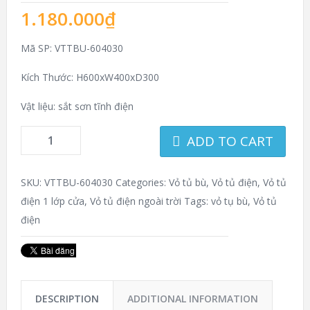
1.180.000
₫
Mã SP: VTTBU-604030
Kích Thước: H600xW400xD300
Vật liệu: sắt sơn tĩnh điện
ADD TO CART
SKU:
VTTBU-604030
Categories:
Vỏ tủ bù
,
Vỏ tủ điện
,
Vỏ tủ
điện 1 lớp cửa
,
Vỏ tủ điện ngoài trời
Tags:
vỏ tụ bù
,
Vỏ tủ
điện
DESCRIPTION
ADDITIONAL INFORMATION