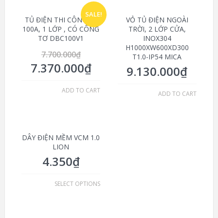
SALE!
TỦ ĐIỆN THI CÔNG 3P
VỎ TỦ ĐIỆN NGOÀI
100A, 1 LỚP , CÓ CÔNG
TRỜI, 2 LỚP CỬA,
TƠ DBC100V1
INOX304
H1000XW600XD300
7.700.000
₫
T1.0-IP54 MICA
7.370.000
₫
9.130.000
₫
ADD TO CART
ADD TO CART
DÂY ĐIỆN MỀM VCM 1.0
LION
4.350
₫
SELECT OPTIONS