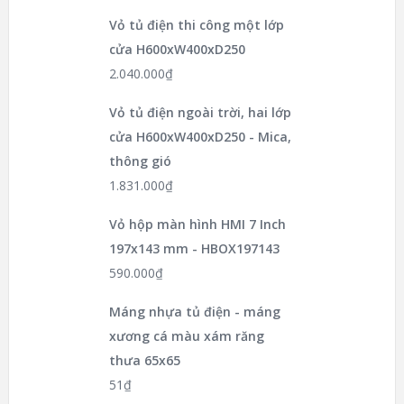
Vỏ tủ điện thi công một lớp
cửa H600xW400xD250
2.040.000
₫
Vỏ tủ điện ngoài trời, hai lớp
cửa H600xW400xD250 - Mica,
thông gió
1.831.000
₫
Vỏ hộp màn hình HMI 7 Inch
197x143 mm - HBOX197143
590.000
₫
Máng nhựa tủ điện - máng
xương cá màu xám răng
thưa 65x65
51
₫