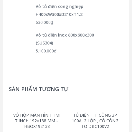
Vỏ tủ điện công nghiệp
H400xW300xD210xT1.2
630.000
₫
Vỏ tủ điện inox 800x600x300
(SUS304)
5.100.000
₫
SẢN PHẨM TƯƠNG TỰ
VỎ HỘP MÀN HÌNH HMI
TỦ ĐIỆN THI CÔNG 3P
7 INCH 192×138 MM –
100A, 2 LỚP , CÓ CÔNG
HBOX192138
TƠ DBC100V2