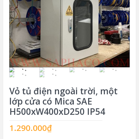
Vỏ tủ điện ngoài trời, một
lớp cửa có Mica SAE
H500xW400xD250 IP54
1.290.000
₫