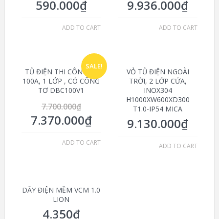
590.000
₫
9.936.000
₫
ADD TO CART
ADD TO CART
SALE!
TỦ ĐIỆN THI CÔNG 3P
VỎ TỦ ĐIỆN NGOÀI
100A, 1 LỚP , CÓ CÔNG
TRỜI, 2 LỚP CỬA,
TƠ DBC100V1
INOX304
H1000XW600XD300
7.700.000
₫
T1.0-IP54 MICA
7.370.000
₫
9.130.000
₫
ADD TO CART
ADD TO CART
DÂY ĐIỆN MỀM VCM 1.0
LION
4.350
₫