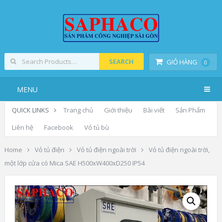
SEARCH
GIỎ HÀNG
0
MENU
QUICK LINKS
Trang chủ
Giới thiệu
Bài viết
Sản Phẩm
Liên hệ
Facebook
Vỏ tủ bù
Home
Vỏ tủ điện
Vỏ tủ điện ngoài trời
Vỏ tủ điện ngoài trời,
một lớp cửa có Mica SAE H500xW400xD250 IP54