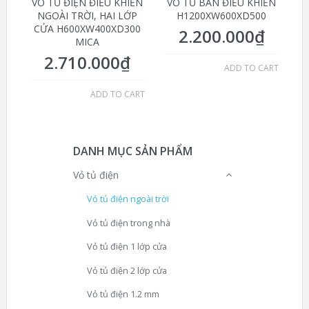
VỎ TỦ ĐIỆN ĐIỀU KHIỂN
VỎ TỦ BÀN ĐIỀU KHIỂN
NGOÀI TRỜI, HAI LỚP
H1200XW600XD500
CỬA H600XW400XD300
2.200.000
₫
MICA
2.710.000
₫
ADD TO CART
ADD TO CART
DANH MỤC SẢN PHẨM
Vỏ tủ điện
Vỏ tủ điện ngoài trời
Vỏ tủ điện trong nhà
Vỏ tủ điện 1 lớp cửa
Vỏ tủ điện 2 lớp cửa
Vỏ tủ điện 1.2 mm