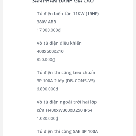
SẢN PHẨM ĐÁNH GIÁ CAO
Tủ điện biến tần 11KW (15HP)
380V ABB
17.900.000
₫
Vỏ tủ điện điều khiển
400x600x210
850.000
₫
Tủ điện thi công tiêu chuẩn
3P 100A 2 lớp (DB-CONS-V5)
6.890.000
₫
Vỏ tủ điện ngoài trời hai lớp
cửa H400xW300xD250 IP54
1.080.000
₫
Tủ điện thi công SAE 3P 100A