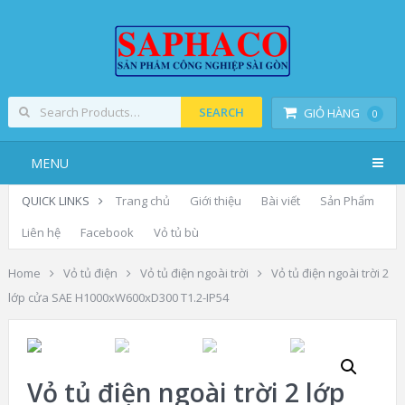
SEARCH
GIỎ HÀNG
0
MENU
QUICK LINKS
Trang chủ
Giới thiệu
Bài viết
Sản Phẩm
Liên hệ
Facebook
Vỏ tủ bù
Home
Vỏ tủ điện
Vỏ tủ điện ngoài trời
Vỏ tủ điện ngoài trời 2
lớp cửa SAE H1000xW600xD300 T1.2-IP54
Vỏ tủ điện ngoài trời 2 lớp