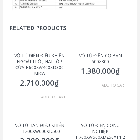
RELATED PRODUCTS
VỎ TỦ ĐIỆN ĐIỀU KHIỂN
VỎ TỦ ĐIỆN CƠ BẢN
NGOÀI TRỜI, HAI LỚP
600×800
CỬA H600XW400XD300
1.380.000
₫
MICA
2.710.000
₫
ADD TO CART
ADD TO CART
VỎ TỦ BÀN ĐIỀU KHIỂN
VỎ TỦ ĐIỆN CÔNG
H1200XW600XD500
NGHIỆP
H700XW500XD250XT1.2