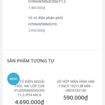
H700xW500xD250xT1.2
1.460.000
₫
Vỏ tủ điện phân phối
H700xW500xD210
2.950.000
₫
SẢN PHẨM TƯƠNG TỰ
NEW!
VỎ TỦ ĐIỆN NGOÀI
VỎ HỘP MÀN HÌNH HMI
TRỜI, HAI LỚP CỬA
7 INCH 192×138 MM –
H1200XW600XD350
HBOX192138
T1.2-IP54 MICA
590.000
₫
4.690.000
₫