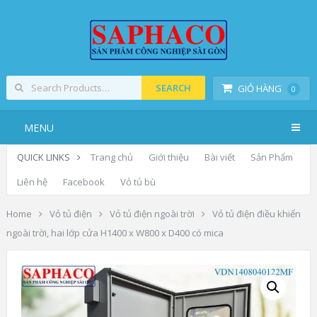
SEARCH
GIỎ HÀNG
0
MENU
QUICK LINKS
Trang chủ
Giới thiệu
Bài viết
Sản Phẩm
Liên hệ
Facebook
Vỏ tủ bù
Home
Vỏ tủ điện
Vỏ tủ điện ngoài trời
Vỏ tủ điện điều khiển
ngoài trời, hai lớp cửa H1400 x W800 x D400 có mica