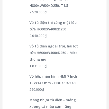
H800xW600xD250, T1.5
2.520.000
₫
Vỏ tủ điện thi công một lớp
cửa H600xW400xD250
2.040.000
₫
Vỏ tủ điện ngoài trời, hai lớp
cửa H600xW400xD250 - Mica,
thông gió
1.831.000
₫
Vỏ hộp màn hình HMI 7 Inch
197x143 mm - HBOX197143
590.000
₫
Máng nhựa tủ điện - máng
xương cá màu xám răng