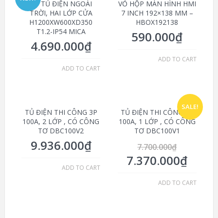
VỎ TỦ ĐIỆN NGOÀI
VỎ HỘP MÀN HÌNH HMI
TRỜI, HAI LỚP CỬA
7 INCH 192×138 MM –
H1200XW600XD350
HBOX192138
T1.2-IP54 MICA
590.000
₫
4.690.000
₫
ADD TO CART
ADD TO CART
SALE!
TỦ ĐIỆN THI CÔNG 3P
TỦ ĐIỆN THI CÔNG 3P
100A, 2 LỚP , CÓ CÔNG
100A, 1 LỚP , CÓ CÔNG
TƠ DBC100V2
TƠ DBC100V1
9.936.000
₫
7.700.000
₫
7.370.000
₫
ADD TO CART
ADD TO CART