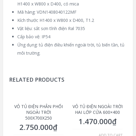
H1400 x W800 x D400, có mica
Mã hàng: VDN1408040122MF
Kích thước H1400 x W800 x D400, T1.2
Vật liệu: sắt sơn tĩnh điện Ral 7035
Cấp bảo vệ: IP54
Ứng dụng: tủ điện điều khiển ngoài trời, tủ biến tần, tủ
môi trường.
RELATED PRODUCTS
VỎ TỦ ĐIỆN PHÂN PHỐI
VỎ TỦ ĐIỆN NGOÀI TRỜI
NGOÀI TRỜI
HAI LỚP CỬA 600×400
500X700X250
1.470.000
₫
2.750.000
₫
ADD TO CART